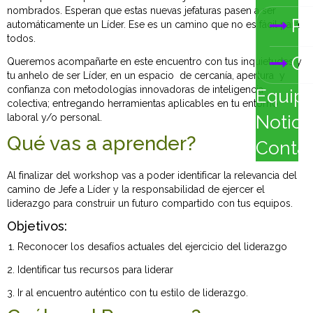
nombrados. Esperan que estas nuevas jefaturas pasen a ser
Pr
automáticamente un Líder. Ese es un camino que no es fácil para
todos.
Ca
Queremos acompañarte en este encuentro con tus inquietudes y
tu anhelo de ser Líder, en un espacio de cercanía, apertura y
confianza con metodologías innovadoras de inteligencia
Equip
colectiva; entregando herramientas aplicables en tu entorno
laboral y/o personal.
Notici
Qué vas a aprender?
Conta
Al finalizar del workshop vas a poder identificar la relevancia del
camino de Jefe a Líder y la responsabilidad de ejercer el
liderazgo para construir un futuro compartido con tus equipos.
Objetivos:
Reconocer los desafíos actuales del ejercicio del liderazgo
Identificar tus recursos para liderar
Ir al encuentro auténtico con tu estilo de liderazgo.