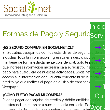
Promoviendo Inteligencia Colectiva
Inicio
Formas de Pago y Seguridad
Servic
Co
¿ES SEGURO COMPRAR EN SOCIALNET.CL?
En Socialnet trabajamos con los estándares de seguridad de la
industria. Toda la información ingresada en nuestro sitio se
Ca
mantiene de forma estrictamente confidencial. Solo te pedimos
que ingreses información necesaria para el registro, inscripción y
Co
pago para cualquiera de nuestras actividades. Socialnet NO tiene
acceso a la información de tu cuenta corriente ni de la tarjeta de
crédito, ya que realizas el pago en el sitio de transbank
Tr
Webpay.cl
Cultu
¿CÓMO PUEDO PAGAR MI COMPRA?
Puedes pagar con tarjetas de crédito y débito emitidas en Chile,
transferencia electrónica a nuestra cuenta corriente. Existen
Works
cupones de descuento que pueden ser aplicados a los