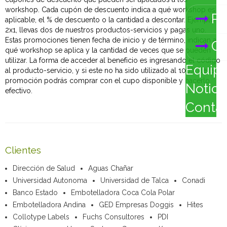
workshop. Cada cupón de descuento indica a qué workshop es
Pr
aplicable, el % de descuento o la cantidad a descontar. Ejemplo
2x1, llevas dos de nuestros productos-servicios y pagas uno.
Estas promociones tienen fecha de inicio y de término, indican a
Ca
qué workshop se aplica y la cantidad de veces que se pueden
utilizar. La forma de acceder al beneficio es ingresando el código
Equip
al producto-servicio, y si este no ha sido utilizado al 100% de la
promoción podrás comprar con el cupo disponible y hacerlo
Notici
efectivo.
Conta
Clientes
Dirección de Salud
Aguas Chañar
Universidad Autonoma
Universidad de Talca
Conadi
Banco Estado
Embotelladora Coca Cola Polar
Embotelladora Andina
GED Empresas Doggis
Hites
Collotype Labels
Fuchs Consultores
PDI