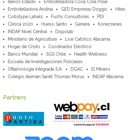
Banco Estado
Embotelladora Coca Cola Polar
Embotelladora Andina
GED Empresas Doggis
Hites
Collotype Labels
Fuchs Consultores
PDI
Clínica 2020
Hueso Santo
Genera
Konecranes
INDAP Nivel Central
Dispolab
Ministerio de Agricultura
Lice Católico Atacama
Hogar de Cristo
Coodinador Eléctrico
Banco Mundial
SGS Chile
Health Wellness
Escuela de Investigaciones Policiales
Oftalmología Integrada S.A.
DGAC
El Minero
Colegio Alemán Sankt Thomas Morus
INDAP Atacama
Partners