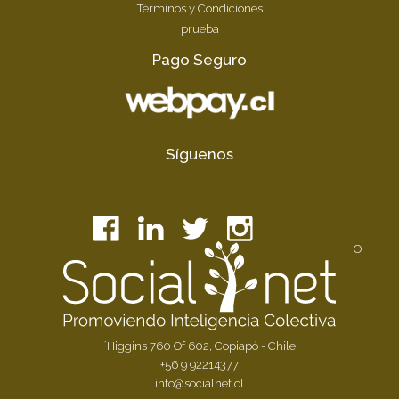
Términos y Condiciones
prueba
Pago Seguro
Síguenos
O
´Higgins 760 Of 602, Copiapó - Chile
+56 9 92214377
info@socialnet.cl