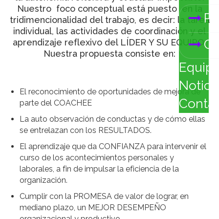
Nuestro foco conceptual está puesto en la
Pr
tridimencionalidad del trabajo, es decir: la tarea
individual, las actividades de coordinación y el
Ca
aprendizaje reflexivo del LÍDER Y SU EQUIPO.
Nuestra propuesta consiste en:
Equip
Notici
El reconocimiento de oportunidades de mejora de
Conta
parte del COACHEE
La auto observación de conductas y de cómo ellas
se entrelazan con los RESULTADOS.
El aprendizaje que da CONFIANZA para intervenir el
curso de los acontecimientos personales y
laborales, a fin de impulsar la eficiencia de la
organización.
Cumplir con la PROMESA de valor de lograr, en
mediano plazo, un MEJOR DESEMPEÑO
organizacional y productivo.