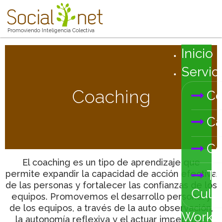
Promoviendo Inteligencia Colectiva
Inicio
Servic
Coaching
Co
Ca
Co
El coaching es un tipo de aprendizaje que
Tr
permite expandir la capacidad de acción efectiva
de las personas y fortalecer las confianzas de los
Cultu
equipos. Promovemos el desarrollo personal y
de los equipos, a través de la auto observación,
Works
la autonomía reflexiva y el actuar impecable.