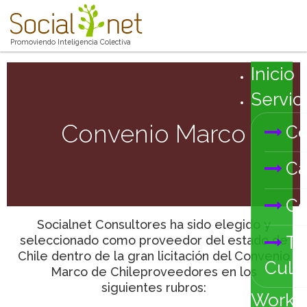
Promoviendo Inteligencia Colectiva
Inicio
Servic
Convenio Marco
Co
Ca
Co
Socialnet Consultores ha sido elegido y
Tr
seleccionado como proveedor del estado de
Chile dentro de la gran licitación del Convenio
Cultu
Marco de Chileproveedores en los
siguientes rubros:
Works