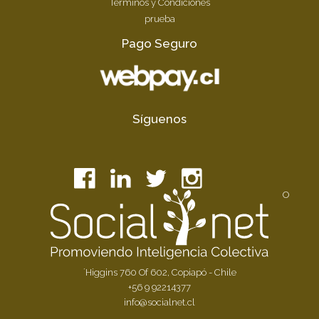
Términos y Condiciones
prueba
Pago Seguro
Síguenos
O
´Higgins 760 Of 602, Copiapó - Chile
+56 9 92214377
info@socialnet.cl