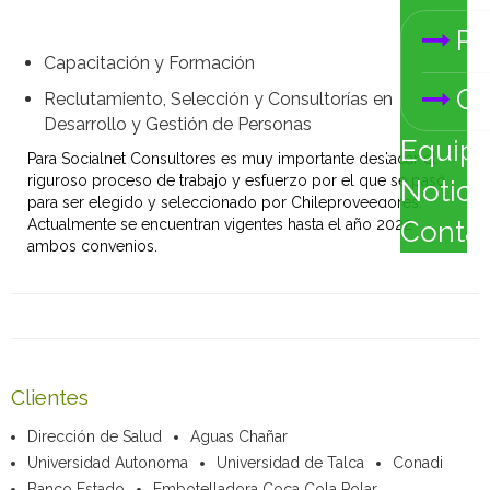
Pr
Capacitación y Formación
Ca
Reclutamiento, Selección y Consultorías en
Desarrollo y Gestión de Personas
Equip
Para Socialnet Consultores es muy importante destacar el
riguroso proceso de trabajo y esfuerzo por el que se pasó
Notici
para ser elegido y seleccionado por Chileproveedores.
Actualmente se encuentran vigentes hasta el año 2022
Conta
ambos convenios.
Clientes
Dirección de Salud
Aguas Chañar
Universidad Autonoma
Universidad de Talca
Conadi
Banco Estado
Embotelladora Coca Cola Polar