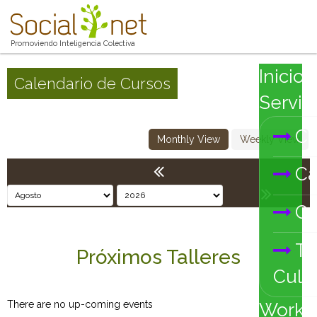
Promoviendo Inteligencia Colectiva
Inicio
Calendario de Cursos
Servic
Co
Monthly View
Weekly View
Ca
Co
Tr
Próximos Talleres
Cultu
There are no up-coming events
Works