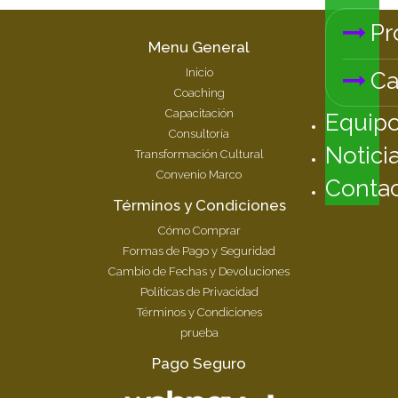
Pr
Menu General
Inicio
Ca
Coaching
Capacitación
Equip
Consultoría
Notici
Transformación Cultural
Convenio Marco
Conta
Términos y Condiciones
Cómo Comprar
Formas de Pago y Seguridad
Cambio de Fechas y Devoluciones
Políticas de Privacidad
Términos y Condiciones
prueba
Pago Seguro